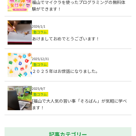
福山でマイクラを使ったプログラミングの無料体
験ができます！
2026/1/1
塾コラム
あけましておめでとうございます！
2025/12/31
塾コラム
２０２５年はお世話になりました。
2025/9/7
塾コラム
[福山で大人気の習い事「そろばん」が気軽に学べ
ます！
記事カテゴリー