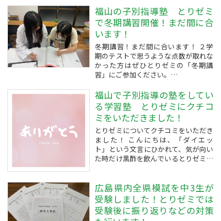
さて、冬休みの期間（概ね１２月２５
日～翌年１月７日）に行っている「冬
福山の子別指導塾 とりゼミ
期講習会」すが、今までに学習した内
で冬期講習開催！まだ間に合
容で十分に理解できていない箇所の、
います！
復習を行い ➡ 身についたか確認
冬期講習！まだ間に合います！ ２学
し ➡ できる...
期のテストで思うような点数が取れな
かった方はぜひとりゼミの「冬期講
習」にご参加ください。
冬休みの期間（概ね１２月２５日～翌
年１月７日）に行わせていただく予定
福山で子別指導の塾をしてい
の「冬期講習会」では、今までに学習
る学習塾 とりゼミにクチコ
した内容で十分に理解できていない箇
ミをいただきました！
所の、
とりゼミについてクチコミをいただき
復習を行い ➡ 身に...
ました！ こんにちは、「ダイエッ
ト」という文言にひかれて、気が向い
た時だけ黒酢を飲んでいるとりゼミの
塾長トリゴエです。
さて、今日は嬉しいお知らせですが、
広島県内全県模試を中3生が
とりゼミのGoogleビジネスのページ
にクチコミをいただきました！ありが
受験しました！とりゼミでは
とうございます！ちなみにペー...
受験後に振り返りなどの対策