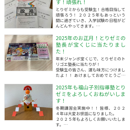
す！頑張れ！
ましょう！
とりゼミからも受験生！合格目指して
「勉強しましょう！と言われても何を
頑張ろう！ ２０２５年もあっという
したらいいのかわからない？」...
間に過ぎていき、入学試験の日程がど
んどんやってきます。
油断していると十分な準備ができてい
ないまま受験になるので、お正月気分
2025年のお正月！とりゼミの
を早めに切り上げて仕上げの勉強をし
塾長が宝くじに当たりまし
ましょう！
た！
さて、とりゼミからも受験させれる生
年末ジャンボ宝くじで、とりゼミのト
徒さんがいる盈進中...
リゴエ塾長に当たりが！
受験生の皆さん、運も味方につけまし
たよ！！ あけましておめでとうござ
います！
２０２５年もとりゼミをお願いいたし
2025年も福山子別指導塾とり
ます。
ゼミをよろしくおねがいしま
お正月早々「宝くじが当たる」という
す！
幸運があり、少しテンションが上がっ
冬期講習会実施中！！ 皆様、２０２
ている塾長のトリゴエです。
４年は大変お世話になりました。
皆様にも２０２５年が...
２０２５年もよろしくお願いいたしま
す。