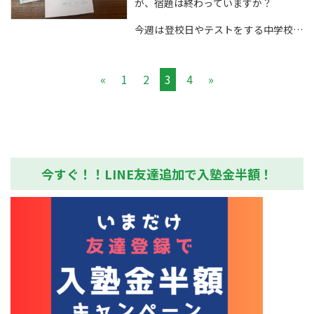
が、宿題は終わっていますか？
たいことがあるとおもいます...
今週は登校日やテストをする中学校も
あるようなので、宿題は早く終わらせ
てテスト対策に取り組みましょう！
«
1
2
3
4
»
この夏の頑張りがすぐ現れるとは限り
ませんが、少しは手ごたえがあると夏
季講習などで頑張ったかいがあると思
います。
とりゼミの生...
今すぐ！！LINE友達追加で入塾金半額！