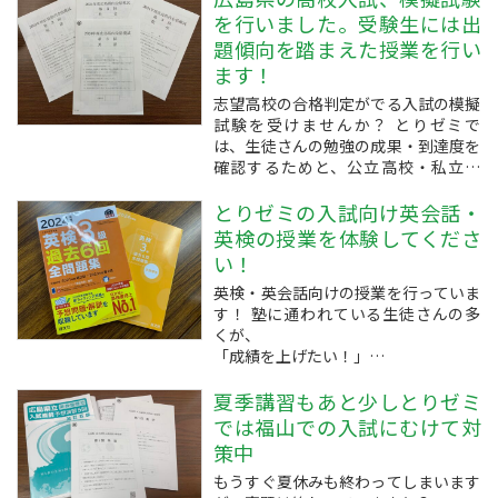
り、とりゼミからも受験をされます！
を行いました。受験生には出
頑張れ！！
題傾向を踏まえた授業を行い
週に２回ほど、過去問題などの学習を
ます！
して対策を行っています！
まずは国語と...
志望高校の合格判定がでる入試の模擬
試験を受けませんか？ とりゼミで
は、生徒さんの勉強の成果・到達度を
確認するためと、公立高校・私立高
校・高等専門学校などそれぞれの志望
校への合格可能性を判定するために、
とりゼミの入試向け英会話・
年間５回ほどの模擬試験を行っていま
英検の授業を体験してくださ
す。
い！
模擬試験は上記のような狙いのほか
英検・英会話向けの授業を行っていま
に、テスト慣れす...
す！ 塾に通われている生徒さんの多
くが、
「成績を上げたい！」
「苦手科目を何とかしたい」
「行きたい高校がある！」などなど
夏季講習もあと少しとりゼミ
いろいろな目的があると思います。
では福山での入試にむけて対
皆さんのその目標の先はどうなってい
策中
ますか？
もうすぐ夏休みも終わってしまいます
夢があったり、なりたいものや、やり