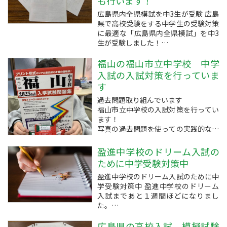
も行います！
広島県内全県模試を中3生が受験 広島
県で高校受験をする中学生の受験対策
に最適な「広島県内全県模試」を中3
生が受験しました！
全県模試は問題が、昨年までの公立高
校の受験問題の内容を分析し、次回の
福山の福山市立中学校 中学
受験で出題が予想される問題で構成さ
入試の入試対策を行っていま
れている模擬試験で、広島県内の高校
す
を受験するなら対策として必須...
過去問題取り組んでいます
福山市立中学校の入試対策を行ってい
ます！
写真の過去問題を使っての実践的な取
り組みと、国語が苦手なお子様に対し
て文章の構成の授業を行っています！
盈進中学校のドリーム入試の
気になる方はお手数ですがお問い合わ
ために中学受験対策中
せください。
盈進中学校のドリーム入試のために中
特殊な問題が多いので、対策は早めに
学受験対策中 盈進中学校のドリーム
始めましょう！
入試まであと１週間ほどになりまし
た。
１１月２日の土曜日に、本番の入試の
前に専願のお子様だけの入学試験があ
広島県の高校入試、模擬試験