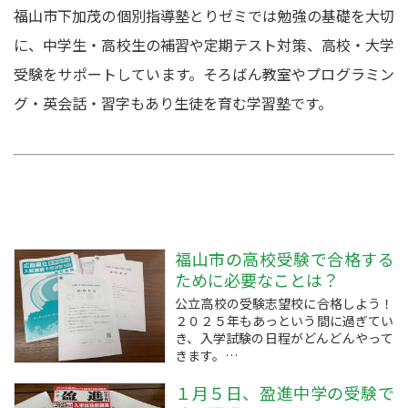
福山市下加茂の個別指導塾とりゼミでは勉強の基礎を大切
に、中学生・高校生の補習や定期テスト対策、高校・大学
受験をサポートしています。そろばん教室やプログラミン
グ・英会話・習字もあり生徒を育む学習塾です。
福山市の高校受験で合格する
ために必要なことは？
公立高校の受験志望校に合格しよう！
２０２５年もあっという間に過ぎてい
き、入学試験の日程がどんどんやって
きます。
油断していると十分な準備ができてい
ないまま受験になるので、お正月気分
１月５日、盈進中学の受験で
を早めに切り上げて仕上げの勉強をし