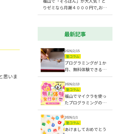
福山で「そろばん」が大人気！と
りゼミなら月謝４０００円で,お手
軽に始められます！
最新記事
2026/2/15
塾コラム
プログラミングが１か
月、無料体験できる福
と思いま
山の学習塾、マイクラ
を使うので大人気で
2026/2/13
す！
塾コラム
福山でマイクラを使っ
たプログラミングの無
料体験ができます！
2026/1/1
塾コラム
あけましておめでとう