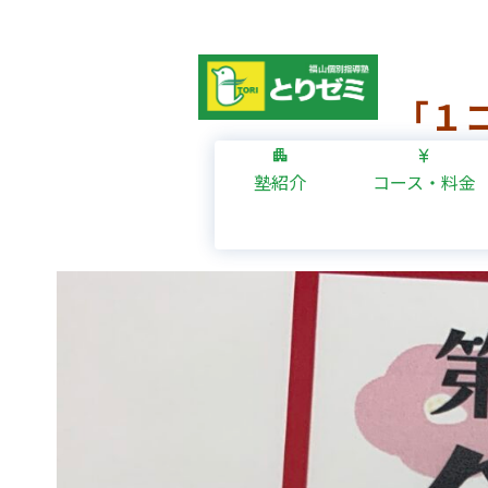
「１
塾紹介
コース・料金