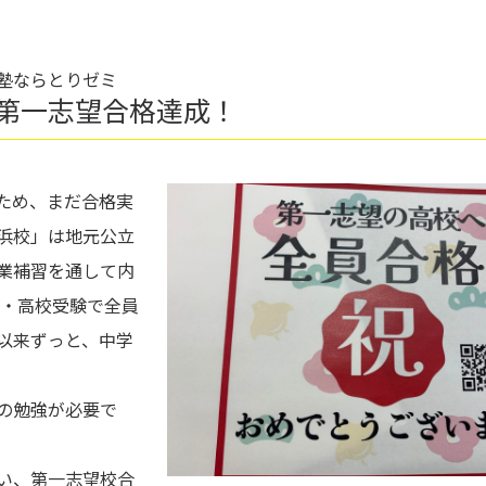
塾ならとりゼミ
第一志望合格達成！
ため、まだ合格実
浜校」は地元公立
業補習を通して内
生・高校受験で全員
以来ずっと、中学
の勉強が必要で
い、第一志望校合