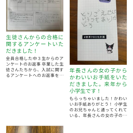
生徒さんからの合格に
関するアンケートいた
だきました！
全員合格した中３生からのア
ンケートのお返事 卒業した生
年長さんの女の子から
徒さんたちから、入試に関す
るアンケートへのお返事をい
かわいいお手紙をいた
ただきました。
だきました。来年から
昨年の４月から開校して、ま
小学生です！
だ一年もたっていない、どん
な風になるのか...
もらっちゃいました！かわい
いお手紙ありがとう！ 小学生
のお兄ちゃんと通ってくれて
いる、年長さんの女の子の生
徒さんからお手紙をもらいま
した。だいぶ上手に書けるよ
うになった平仮名で、一生懸