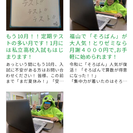
もう10月！！定期テス
福山で「そろばん」が
トの多い月です！1月に
大人気！とりゼミなら
は私立高校入試もはじ
月謝４０００円で,お手
まります！
軽に始められます！
あっという間にもう10月、入
令和に「そろばん」人気が復
試に不安がある方はお問い合
活！ 「そろばんで算数が得意
わせください！ 皆様、この前
になった！！」
まで「まだ夏休み！」「受験
「集中力が着いたのはそろば
はまだ先！」と思われていた
んを習ったから」
かと思いますが、はやくも10
などなど、そろばんの人気が
月になりました！
高まっています。
毎年１１...
計算は電卓などもできます
が、「計算...