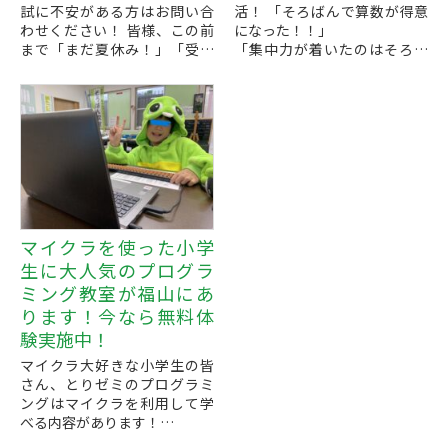
試に不安がある方はお問い合
活！ 「そろばんで算数が得意
わせください！ 皆様、この前
になった！！」
まで「まだ夏休み！」「受験
「集中力が着いたのはそろば
はまだ先！」と思われていた
んを習ったから」
かと思いますが、はやくも10
などなど、そろばんの人気が
月になりました！
高まっています。
毎年１１...
計算は電卓などもできます
が、「計算...
マイクラを使った小学
生に大人気のプログラ
ミング教室が福山にあ
ります！今なら無料体
験実施中！
マイクラ大好きな小学生の皆
さん、とりゼミのプログラミ
ングはマイクラを利用して学
べる内容があります！
楽しみながら、将来必要とな